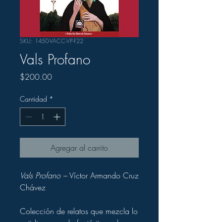
SKU: 1450-VACC-VP-F22
Vals Profano
Precio
$200.00
Cantidad
*
Agregar al carrito
Vals Profano
– Víctor Armando Cruz
Chávez
C
olección de relatos que mezcla lo