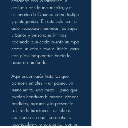
cotidiano con lo fantástico, el
erotismo con la melancolía, y el
escenario de Oaxaca como testigo
y protagonista. En este volumen, el
autor recupera memorias, paisajes
urbanos y personajes íntimos,
haciendo que cada cuento irrumpa
como un vals: suave al inicio, pero
con giros inesperados hacia lo
oscuro o profundo.
Aquí encontrarás historias que
parecen simples —un paseo, un
reencuentro, una fiesta— pero que
revelan honduras humanas: deseos,
pérdidas, rupturas y la presencia
sutil de lo irracional. Los relatos
mantienen un equilibrio entre lo
reconocible y lo sorpresivo, con un