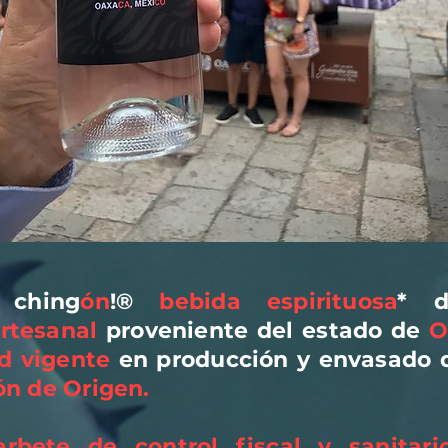
 ching
ón
!®
bebida espirituosa
* d
rtesanal
proveniente del estado de
O
d vigente
en producción y envasado 
n de Origen.
rbete de control fiscal y sanitari