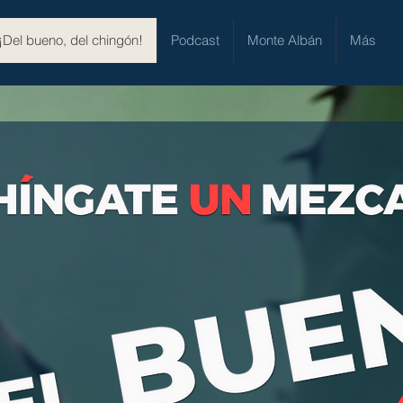
¡Del bueno, del chingón!
Podcast
Monte Albán
Más