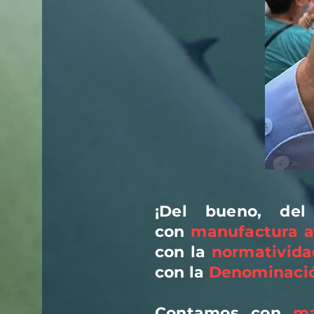
¡Del bueno, del
con
manufactura a
con la
normativida
con la
Denominació
Contamos con
ma