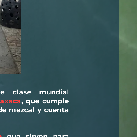
e clase mundial
axaca
, que cumple
de mezcal y cuenta
o
que sirven para