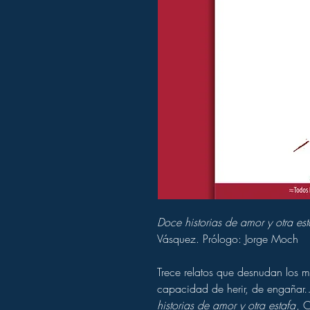
Doce historias de amor y otra est
Vásquez. Prólogo: Jorge Moch
Trece relatos que desnudan los m
capacidad de herir, de engañar
historias de amor y otra estafa
, 