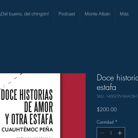
¡Del bueno, del chingón!
Podcast
Monte Albán
Más
Doce histori
estafa
SKU: 1450-CPV-SHAOE-F
Precio
$200.00
Cantidad
*