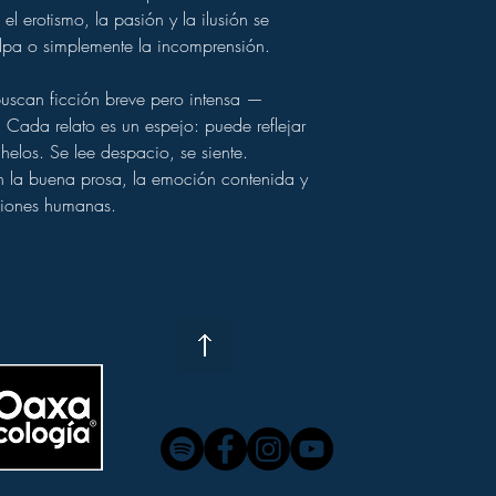
(previa cita)
sin cos
Categorías:
Literatura 
l erotismo, la pasión y la ilusión se
Seguimiento
desamor | Narrativa e
culpa o simplemente la incomprensión.
Una vez despachado
Precio:
$200.00 
tu
número de guía
p
Disponibilidad:
En 
Notas importantes
 buscan ficción breve pero intensa —
Envío:
Nacional e i
Los tiempos de ent
 Cada relato es un espejo: puede reflejar
o causas externas a
helos. Se lee despacio, se siente.
Si tu libro llega d
an la buena prosa, la emoción contenida y
oaxacologia@gmai
aciones humanas.