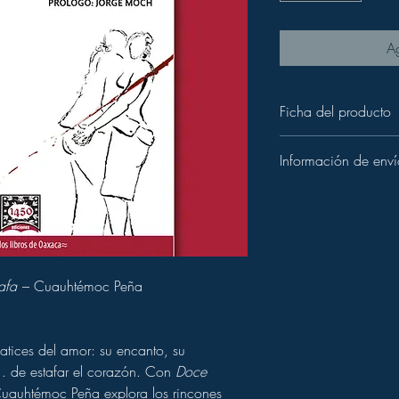
Ag
Ficha del producto
Título:
Doce historia
Información de enví
Autor:
Cuauhtémoc 
Editorial:
1450 Edi
Tiempos de preparació
Prólogo:
Jorge Mo
Los pedidos se pr
Año de publicación
hábiles
después de 
ISBN:
978-607-9
El tiempo de entre
Páginas:
80
dentro de México.
Encuadernación:
Pa
afa
– Cuauhtémoc Peña
Envíos nacionales
Idioma:
Español
Hacemos envíos seg
Breve descripción:
(Estafeta, DHL, Redp
Una selección de relat
Tarifa estándar:
$12
atices del amor: su encanto, su
emocional, con una pr
Recoger en oficina
profundiza en lo que s
… de estafar el corazón. Con
Doce
Puedes recoger tu 
mezcla con la ilusión 
Cuauhtémoc Peña explora los rincones