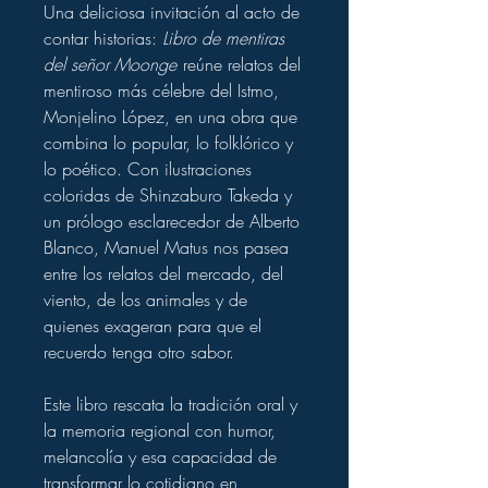
Una deliciosa invitación al acto de
contar historias:
Libro de mentiras
del señor Moonge
reúne relatos del
mentiroso más célebre del Istmo,
Monjelino López, en una obra que
combina lo popular, lo folklórico y
lo poético. Con ilustraciones
coloridas de Shinzaburo Takeda y
un prólogo esclarecedor de Alberto
Blanco, Manuel Matus nos pasea
entre los relatos del mercado, del
viento, de los animales y de
quienes exageran para que el
recuerdo tenga otro sabor.
Este libro rescata la tradición oral y
la memoria regional con humor,
melancolía y esa capacidad de
transformar lo cotidiano en