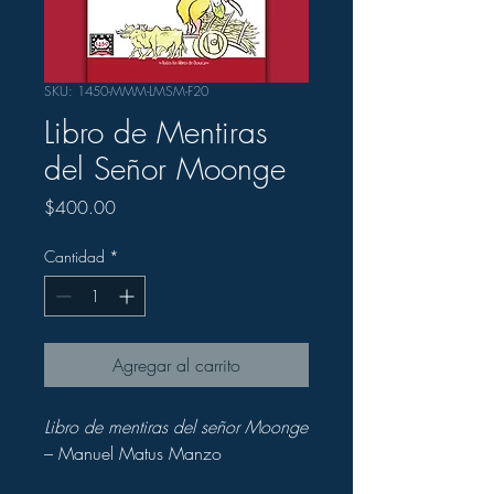
SKU: 1450-MMM-LMSM-F20
Libro de Mentiras
del Señor Moonge
Precio
$400.00
Cantidad
*
Agregar al carrito
Libro de mentiras del señor Moonge
– Manuel Matus Manzo