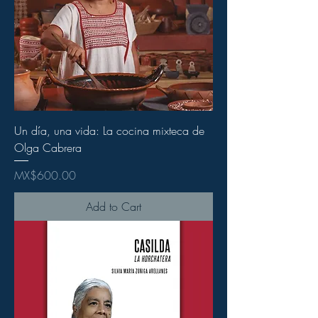
Un día, una vida: La cocina mixteca de
Olga Cabrera
Price
MX$600.00
Add to Cart