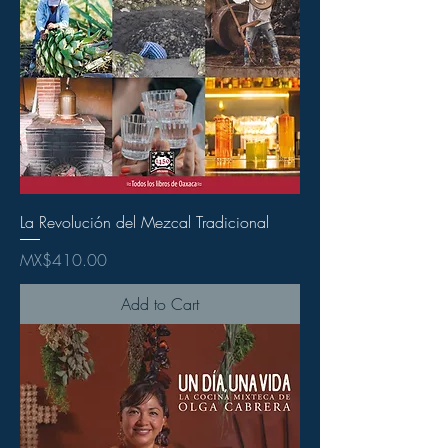
La Revolución del Mezcal Tradicional
Price
MX$410.00
Add to Cart