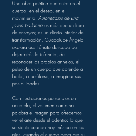
Una obra poética que entra en el
cuerpo, en el deseo, en el
movimiento.
Autorretratos de una
joven bailarina
es más que un libro
de ensayos; es un diario interior de
transformación. Guadalupe Ángela
explora ese tránsito delicado de
dejar atrás la infancia, de
reconocer los propios anhelos, el
pulso de un cuerpo que aprende a
bailar, a perfilarse, a imaginar sus
posibilidades.
Con ilustraciones personales en
acuarela, el volumen combina
palabra e imagen para ofrecernos
ver el arte desde el adentro: lo que
se siente cuando hay música en los
pies, cuando el cuerpo descubre su