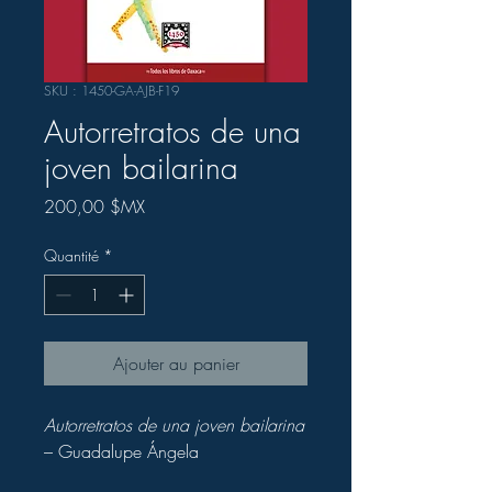
SKU : 1450-GA-AJB-F19
Autorretratos de una
joven bailarina
Prix
200,00 $MX
Quantité
*
Ajouter au panier
Autorretratos de una joven bailarina
– Guadalupe Ángela