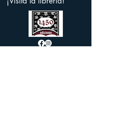
¡Visita la librería!
Doctor Aurelio Valdivieso 116
Int. 7,
Centro Histórico, Oaxaca de
Juárez, Oaxaca. C.P. 68000
Teléfono:
951 695 7689
1450ediciones@gmail.com
También te puede