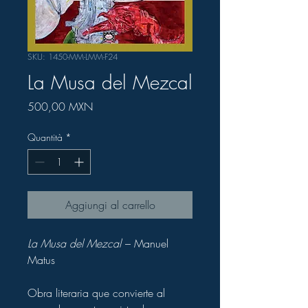
SKU: 1450-MM-LMM-F24
La Musa del Mezcal
Prezzo
500,00 MXN
Quantità
*
Aggiungi al carrello
La Musa del Mezcal
– Manuel
Matus
O
bra literaria que convierte al