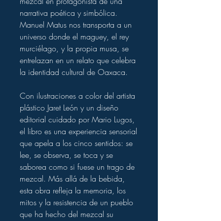
mezcal en protagonista de una
narrativa poética y simbólica.
Manuel Matus nos transporta a un
universo donde el maguey, el rey
murciélago, y la propia musa, se
entrelazan en un relato que celebra
la identidad cultural de Oaxaca.
Con ilustraciones a color del artista
plástico Jaret León y un diseño
editorial cuidado por Mario Lugos,
el libro es una experiencia sensorial
que apela a los cinco sentidos: se
lee, se observa, se toca y se
saborea como si fuese un trago de
mezcal. Más allá de la bebida,
esta obra refleja la memoria, los
mitos y la resistencia de un pueblo
que ha hecho del mezcal su