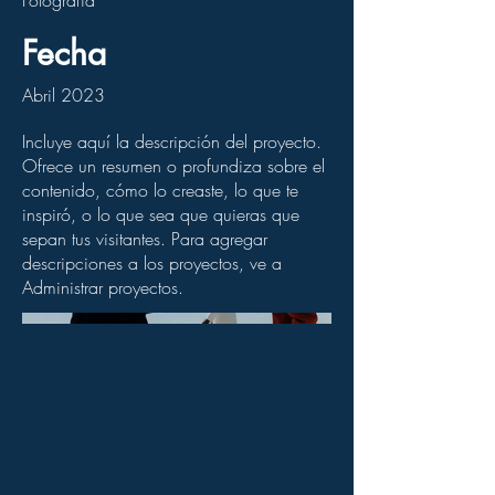
Fecha
Abril 2023
Incluye aquí la descripción del proyecto.
Ofrece un resumen o profundiza sobre el
contenido, cómo lo creaste, lo que te
inspiró, o lo que sea que quieras que
sepan tus visitantes. Para agregar
descripciones a los proyectos, ve a
Administrar proyectos.