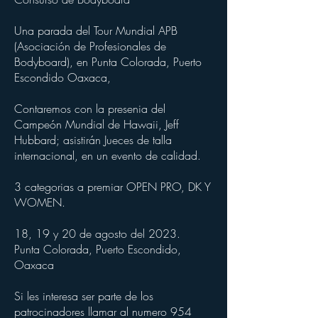
Una parada del Tour Mundial APB
(Asociación de Profesionales de
Bodyboard), en Punta Colorada, Puerto
Escondido Oaxaca,
Contaremos con la presenia del
Campeón Mundial de Hawaii, Jeff
Hubbard; asistirán Jueces de talla
internacional, en un evento de calidad.
3 categorias a premiar OPEN PRO, DK Y
WOMEN.
18, 19 y 20 de agosto del 2023.
Punta Colorada, Puerto Escondido,
Oaxaca
Si les interesa ser parte de los
patrocinadores llamar al numero
954