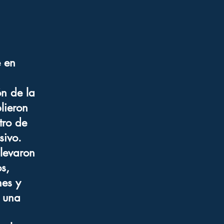
e en
ón de la
lieron
tro de
sivo.
levaron
s,
nes y
n una