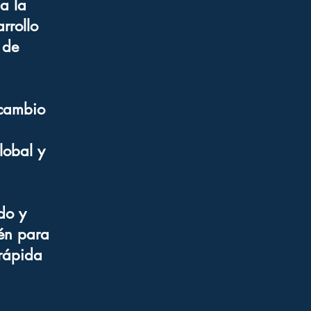
a la
rrollo
 de
 cambio
lobal y
do y
ién para
 rápida