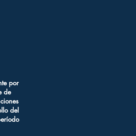
nte por
e de
aciones
llo del
período