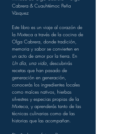
Cabrera & Cuauhtémoc Peña
Vásquez
Este libro es un viaje al corazón de
la Mixteca a través de la cocina de
Olga Cabrera, donde tradición,
memoria y sabor se convierten en
un acto de amor por la tierra. En
Un día, una vida
, descubrirás
recetas que han pasado de
generación en generación,
conocerás los ingredientes locales
como maíces nativos, hierbas
silvestres y especias propias de la
Mixteca, y aprenderás tanto de las
técnicas culinarias como de las
historias que las acompañan.