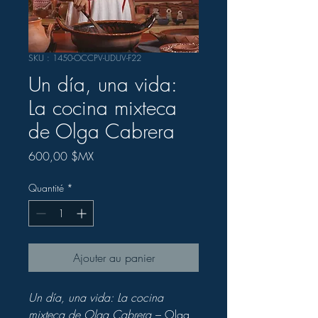
SKU : 1450-OCCPV-UDUV-F22
Un día, una vida:
La cocina mixteca
de Olga Cabrera
Prix
600,00 $MX
Quantité
*
Ajouter au panier
Un día, una vida: La cocina
mixteca de Olga Cabrera
– Olga