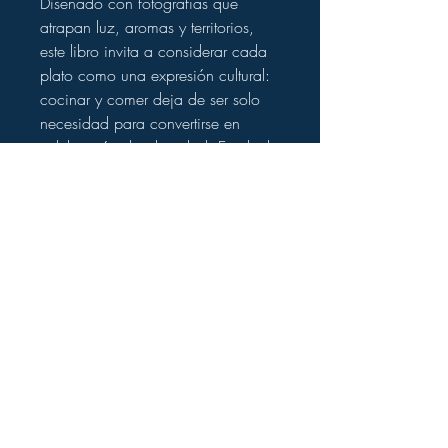
Diseñado con fotografías que
atrapan luz, aromas y territorios,
este libro invita a considerar cada
plato como una expresión cultural:
cocinar y comer deja de ser solo
necesidad para convertirse en
celebración de identidad. Es ideal
para quienes aman la cocina
mexicana auténtica, la gastronomía
regional y la tradición contada con
voz de mujer.
Ficha del producto
Título:
Un día, una vida: La cocina
Información de envío
mixteca de Olga Cabrera
Autor(es):
Olga Cabrera &
Tiempos de preparación y entrega
Cuauhtémoc Peña Vásquez
Los pedidos se procesan en un
Editorial:
1450 Ediciones
máximo de
24–48 horas hábiles