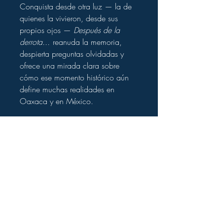
Conquista desde otra luz — la de
quienes la vivieron, desde sus
propios ojos —
Después de la
derrota...
reanuda la memoria,
despierta preguntas olvidadas y
ofrece una mirada clara sobre
cómo ese momento histórico aún
define muchas realidades en
Oaxaca y en México.
Ideal para estudiantes de historia,
antropología, estudios indígenas,
así como para cualquier lector que
busca comprender no solamente lo
que ocurrió, sino lo que significó
estar al otro lado de esa derrota.
Ficha del producto