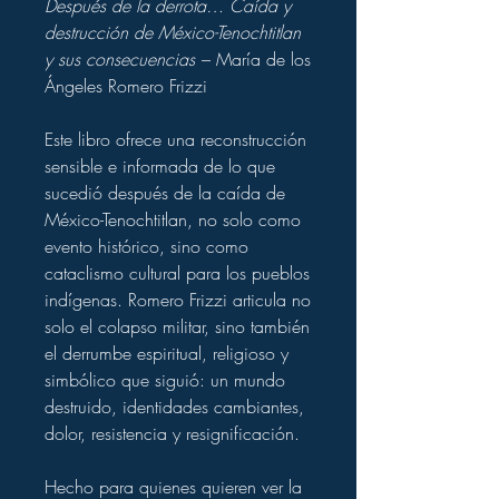
Después de la derrota… Caída y
destrucción de México-Tenochtitlan
y sus consecuencias
– María de los
Ángeles Romero Frizzi
Este libro ofrece una reconstrucción
sensible e informada de lo que
sucedió después de la caída de
México-Tenochtitlan, no solo como
evento histórico, sino como
cataclismo cultural para los pueblos
indígenas. Romero Frizzi articula no
solo el colapso militar, sino también
el derrumbe espiritual, religioso y
simbólico que siguió: un mundo
destruido, identidades cambiantes,
dolor, resistencia y resignificación.
Hecho para quienes quieren ver la