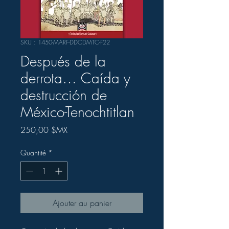
SKU : 1450-MARF-DDCDMTC-F22
Después de la
derrota… Caída y
destrucción de
México-Tenochtitlan
Prix
250,00 $MX
Quantité
*
Ajouter au panier