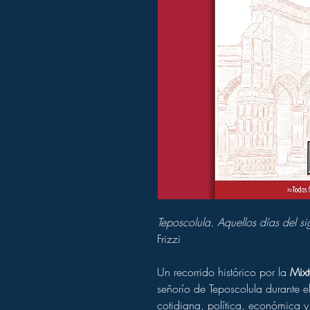
Teposcolula. Aquellos días del si
Frizzi
Un recorrido histórico por la
Mix
señorío de Teposcolula durante el
cotidiana, política, económica y 