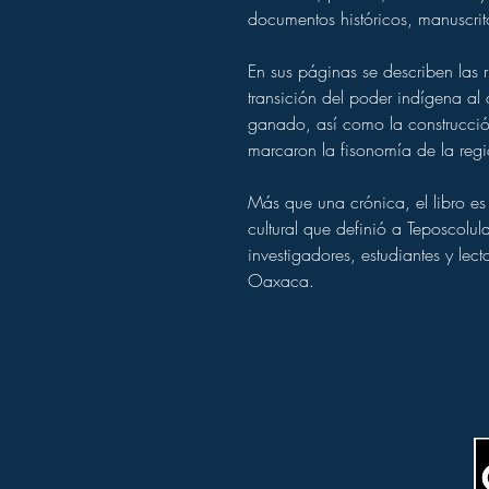
documentos históricos, manuscrito
En sus páginas se describen las r
transición del poder indígena al
ganado, así como la construcci
marcaron la fisonomía de la regi
Más que una crónica, el libro e
cultural que definió a Teposcolu
investigadores, estudiantes y lect
Oaxaca.