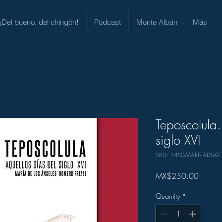
¡Del bueno, del chingón!
Podcast
Monte Albán
Más
Teposcolula.
siglo XVI
SKU: 1450-MARF-TADSX-F
Price
MX$250.00
Quantity
*