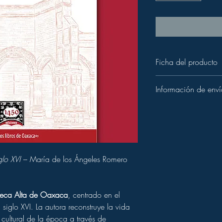
Ficha del producto
Título:
Teposcolula. 
Información de enví
Autor(a):
María de l
Editorial:
1450 Edi
Tiempos de preparació
Año de publicación
Los pedidos se pr
ISBN:
978-6079
hábiles
después de 
Páginas:
165
El tiempo de entre
Encuadernación:
Pa
dentro de México.
Idioma:
Español
glo XVI
– María de los Ángeles Romero
Envíos nacionales
Breve descripción:
Hacemos envíos seg
Un recorrido histórico 
(Estafeta, DHL, Redp
revela sus estructuras 
Tarifa estándar:
$12
teca Alta de Oaxaca
, centrado en el
regional y riqueza cultu
Recoger en oficina
documentos y manifesta
 siglo XVI. La autora reconstruye la vida
Puedes recoger tu 
Categorías:
Historia re
cultural de la época a través de