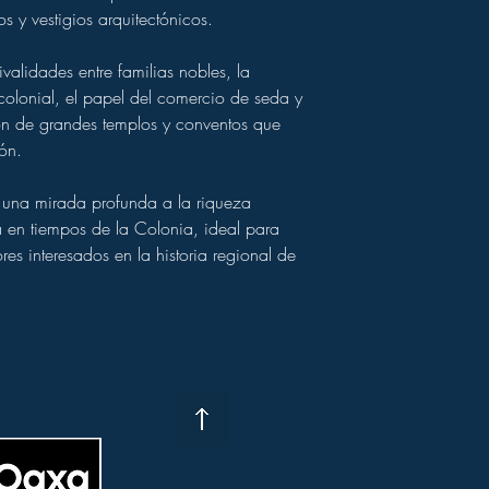
(previa cita)
sin cos
arquitectónico | Estud
s y vestigios arquitectónicos.
Seguimiento
Precio:
$ 250 MX
Una vez despachado
Disponibilidad:
En e
ivalidades entre familias nobles, la
tu
número de guía
p
Envío:
Nacional e i
Notas importantes
 colonial, el papel del comercio de seda y
Los tiempos de ent
ón de grandes templos y conventos que
o causas externas a
ón.
Si tu libro llega d
oaxacologia@gmai
s una mirada profunda a la riqueza
la en tiempos de la Colonia, ideal para
ores interesados en la historia regional de