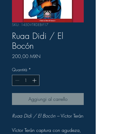
SKU: 1450-VT-RDEB-F17
Ruaa Didi / El
Bocón
Prezzo
200,00 MXN
Quantità
*
Aggiungi al carrello
Ruaa Didi / El Bocón
– Víctor Terán
Víctor Terán captura con agudeza,