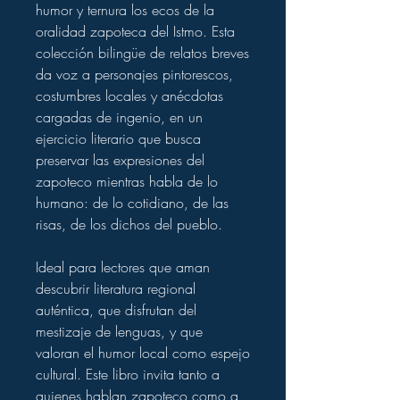
humor y ternura los ecos de la
oralidad zapoteca del Istmo. Esta
colección bilingüe de relatos breves
da voz a personajes pintorescos,
costumbres locales y anécdotas
cargadas de ingenio, en un
ejercicio literario que busca
preservar las expresiones del
zapoteco mientras habla de lo
humano: de lo cotidiano, de las
risas, de los dichos del pueblo.
Ideal para lectores que aman
descubrir literatura regional
auténtica, que disfrutan del
mestizaje de lenguas, y que
valoran el humor local como espejo
cultural. Este libro invita tanto a
quienes hablan zapoteco como a