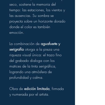
seco, sostiene la memoria del
tiempo: las estaciones, los vientos y
las ausencias. Su sombra se
proyecta sobre un horizonte dorado
donde el color es también
emoción.
La combinación de
aguafuerte y
serigrafía
otorga a la pieza una
riqueza visual única: el trazo fino
del grabado dialoga con los
matices de la tinta serigráfica,
logrando una atmósfera de
profundidad y calma.
Obra de
edición limitada
, firmada
y numerada por el artista.