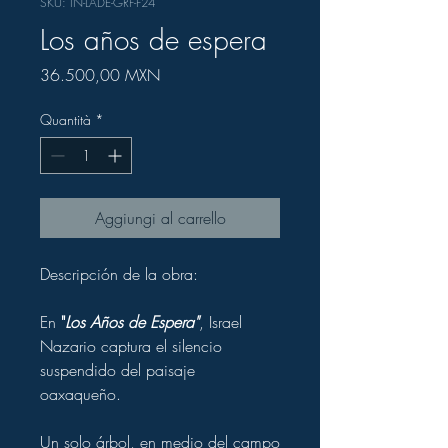
SKU: IN-LADE-GRF-F24
Los años de espera
Prezzo
36.500,00 MXN
Quantità
*
Aggiungi al carrello
Descripción de la obra:
En
"
Los Años de Espera"
, Israel
Nazario captura el silencio
suspendido del paisaje
oaxaqueño.
Un solo árbol, en medio del campo