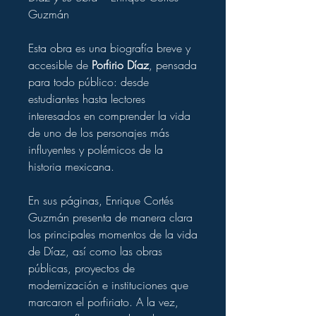
Guzmán
Esta obra es una biografía breve y
accesible de
Porfirio Díaz
, pensada
para todo público: desde
estudiantes hasta lectores
interesados en comprender la vida
de uno de los personajes más
influyentes y polémicos de la
historia mexicana.
En sus páginas, Enrique Cortés
Guzmán presenta de manera clara
los principales momentos de la vida
de Díaz, así como las obras
públicas, proyectos de
modernización e instituciones que
marcaron el porfiriato. A la vez,