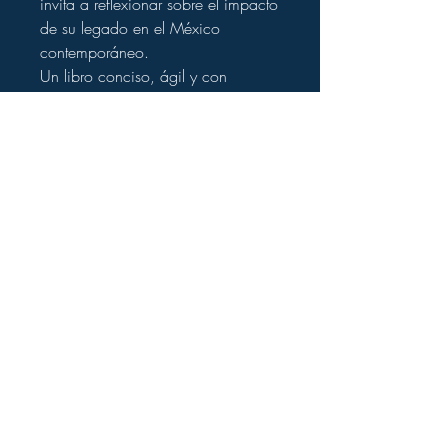
invita a reflexionar sobre el impacto
de su legado en el México
contemporáneo.
Un libro conciso, ágil y con
intención educativa, ideal para
acercarse a la figura de Díaz y
entender las luces y sombras de su
tiempo.
Ficha del producto
Título:
El ejemplo de una vida. Porfirio
Información de envío
Díaz y su obra
Autor:
Enrique Cortés Guzmán
Tiempos de preparación y entrega
Editorial:
1450 Ediciones
Los pedidos se procesan en un
Año de publicación:
2020
máximo de
24–48 horas hábiles
ISBN:
978-607-96204-6-2
después de confirmar tu pago.
Páginas:
73
El tiempo de entrega estimado es de
Encuadernación:
Pasta blanda
3 a 5 días hábiles
dentro de México.
Idioma:
Español