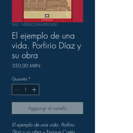
SKU: 1450-ECG-EUVPDO-F20
El ejemplo de una
vida. Porfirio Díaz y
su obra
Prezzo
350,00 MXN
Quantità
*
Aggiungi al carrello
El ejemplo de una vida. Porfirio
Díaz y su obra
– Enrique Cortés